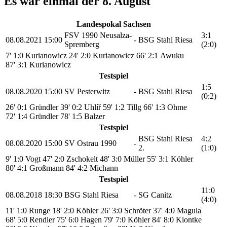
Es war einmal der 8. August
Landespokal Sachsen
FSV 1990 Neusalza-
3:1
08.08.2021
15:00
-
BSG Stahl Riesa
Spremberg
(2:0)
7' 1:0 Kurianowicz
24' 2:0 Kurianowicz
66' 2:1 Awuku
87' 3:1 Kurianowicz
Testspiel
1:5
08.08.2020
15:00
SV Pesterwitz
-
BSG Stahl Riesa
(0:2)
26' 0:1 Gründler
39' 0:2 Uhlíř
59' 1:2 Tillg
66' 1:3 Ohme
72' 1:4 Gründler
78' 1:5 Balzer
Testspiel
BSG Stahl Riesa
4:2
08.08.2020
15:00
SV Ostrau 1990
-
2.
(1:0)
9' 1:0 Vogt
47' 2:0 Zschokelt
48' 3:0 Müller
55' 3:1 Köhler
80' 4:1 Großmann
84' 4:2 Michann
Testspiel
11:0
08.08.2018
18:30
BSG Stahl Riesa
-
SG Canitz
(4:0)
11' 1:0 Runge
18' 2:0 Köhler
26' 3:0 Schröter
37' 4:0 Magula
68' 5:0 Rendler
75' 6:0 Hagen
79' 7:0 Köhler
84' 8:0 Kiontke