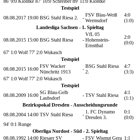
86' 9:0 Kiontke
87' 10:0 Schreiber
89' 11:0 Kiontke
Testspiel
FSV Blau-Weiß
4:0
08.08.2017
19:00
BSG Stahl Riesa 2.
-
Wermsdorf
(1:0)
Landesliga Sachsen - 1. Spieltag
VfL 05
2:0
08.08.2015
15:00
BSG Stahl Riesa
-
Hohenstein-
(0:0)
Ernstthal
67' 1:0 Wolf
77' 2:0 Wukasch
Testspiel
FSV Wacker
BSG Stahl Riesa
4:7
08.08.2015
16:00
-
Nünchritz 1913
2.
(3:3)
67' 1:0 Wolf
77' 2:0 Wukasch
Testspiel
SG Blau-Gelb
4:1
08.08.2009
16:00
-
TSV Stahl Riesa
Laubsdorf
(1:1)
Bezirkspokal Dresden - Ausscheidungsrunde
1. FC Dynamo
0:1
08.08.2004
14:00
TSV Stahl Riesa
-
Dresden 3.
(0:0)
94' 0:1 Runge
Oberliga Nordost - Süd - 2. Spieltag
08.08.1992
14:00
Riesaer SV
-
FSV Wismut Gera
1:1