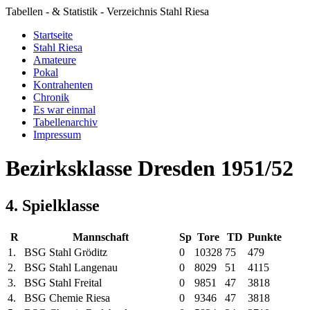
Tabellen - & Statistik - Verzeichnis Stahl Riesa
Startseite
Stahl Riesa
Amateure
Pokal
Kontrahenten
Chronik
Es war einmal
Tabellenarchiv
Impressum
Bezirksklasse Dresden 1951/52
4. Spielklasse
R
Mannschaft
Sp
Tore
TD
Punkte
1.
BSG Stahl Gröditz
0
103
28
75
47
9
2.
BSG Stahl Langenau
0
80
29
51
41
15
3.
BSG Stahl Freital
0
98
51
47
38
18
4.
BSG Chemie Riesa
0
93
46
47
38
18