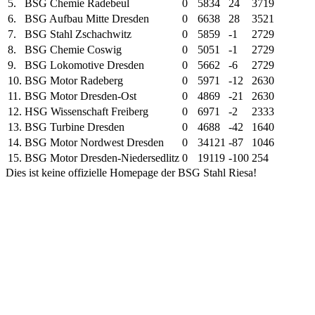
5.
BSG Chemie Radebeul
0
58
34
24
37
19
6.
BSG Aufbau Mitte Dresden
0
66
38
28
35
21
7.
BSG Stahl Zschachwitz
0
58
59
-1
27
29
8.
BSG Chemie Coswig
0
50
51
-1
27
29
9.
BSG Lokomotive Dresden
0
56
62
-6
27
29
10.
BSG Motor Radeberg
0
59
71
-12
26
30
11.
BSG Motor Dresden-Ost
0
48
69
-21
26
30
12.
HSG Wissenschaft Freiberg
0
69
71
-2
23
33
13.
BSG Turbine Dresden
0
46
88
-42
16
40
14.
BSG Motor Nordwest Dresden
0
34
121
-87
10
46
15.
BSG Motor Dresden-Niedersedlitz
0
19
119
-100
2
54
Dies ist keine offizielle Homepage der BSG Stahl Riesa!