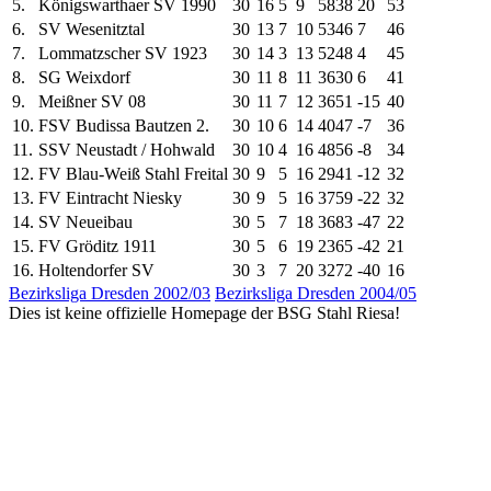
5.
Königswarthaer SV 1990
30
16
5
9
58
38
20
53
6.
SV Wesenitztal
30
13
7
10
53
46
7
46
7.
Lommatzscher SV 1923
30
14
3
13
52
48
4
45
8.
SG Weixdorf
30
11
8
11
36
30
6
41
9.
Meißner SV 08
30
11
7
12
36
51
-15
40
10.
FSV Budissa Bautzen 2.
30
10
6
14
40
47
-7
36
11.
SSV Neustadt / Hohwald
30
10
4
16
48
56
-8
34
12.
FV Blau-Weiß Stahl Freital
30
9
5
16
29
41
-12
32
13.
FV Eintracht Niesky
30
9
5
16
37
59
-22
32
14.
SV Neueibau
30
5
7
18
36
83
-47
22
15.
FV Gröditz 1911
30
5
6
19
23
65
-42
21
16.
Holtendorfer SV
30
3
7
20
32
72
-40
16
Bezirksliga Dresden 2002/03
Bezirksliga Dresden 2004/05
Dies ist keine offizielle Homepage der BSG Stahl Riesa!