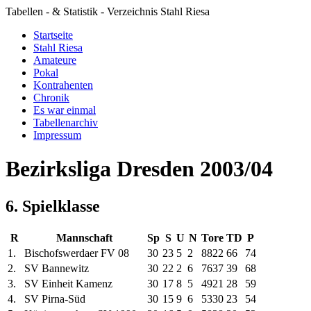
Tabellen - & Statistik - Verzeichnis Stahl Riesa
Startseite
Stahl Riesa
Amateure
Pokal
Kontrahenten
Chronik
Es war einmal
Tabellenarchiv
Impressum
Bezirksliga Dresden 2003/04
6. Spielklasse
R
Mannschaft
Sp
S
U
N
Tore
TD
P
1.
Bischofswerdaer FV 08
30
23
5
2
88
22
66
74
2.
SV Bannewitz
30
22
2
6
76
37
39
68
3.
SV Einheit Kamenz
30
17
8
5
49
21
28
59
4.
SV Pirna-Süd
30
15
9
6
53
30
23
54