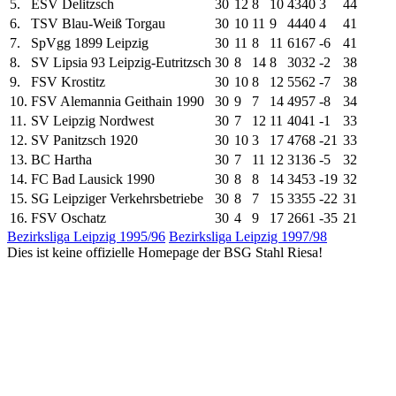
5.
ESV Delitzsch
30
12
8
10
43
40
3
44
6.
TSV Blau-Weiß Torgau
30
10
11
9
44
40
4
41
7.
SpVgg 1899 Leipzig
30
11
8
11
61
67
-6
41
8.
SV Lipsia 93 Leipzig-Eutritzsch
30
8
14
8
30
32
-2
38
9.
FSV Krostitz
30
10
8
12
55
62
-7
38
10.
FSV Alemannia Geithain 1990
30
9
7
14
49
57
-8
34
11.
SV Leipzig Nordwest
30
7
12
11
40
41
-1
33
12.
SV Panitzsch 1920
30
10
3
17
47
68
-21
33
13.
BC Hartha
30
7
11
12
31
36
-5
32
14.
FC Bad Lausick 1990
30
8
8
14
34
53
-19
32
15.
SG Leipziger Verkehrsbetriebe
30
8
7
15
33
55
-22
31
16.
FSV Oschatz
30
4
9
17
26
61
-35
21
Bezirksliga Leipzig 1995/96
Bezirksliga Leipzig 1997/98
Dies ist keine offizielle Homepage der BSG Stahl Riesa!