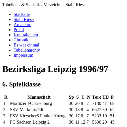
Tabellen - & Statistik - Verzeichnis Stahl Riesa
Startseite
Stahl Riesa
Amateure
Pokal
Kontrahenten
Chronik
Es war einmal
Tabellenarchiv
Impressum
Bezirksliga Leipzig 1996/97
6. Spielklasse
R
Mannschaft
Sp
S
U
N
Tore
TD
P
1.
Mörtitzer FC Eilenburg
30
20
8
2
71
30
41
68
2.
SSV Markranstädt
30
18
8
4
66
27
39
62
3.
FSV Kitzscher
6 Punkte Abzug
30
17
6
7
52
33
19
51
4.
FC Sachsen Leipzig 2.
30
11
12
7
56
36
20
45