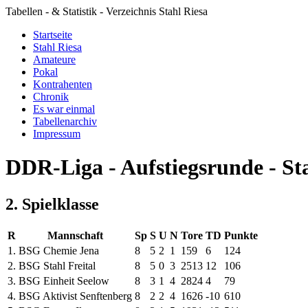
Tabellen - & Statistik - Verzeichnis Stahl Riesa
Startseite
Stahl Riesa
Amateure
Pokal
Kontrahenten
Chronik
Es war einmal
Tabellenarchiv
Impressum
DDR-Liga - Aufstiegsrunde - Sta
2. Spielklasse
R
Mannschaft
Sp
S
U
N
Tore
TD
Punkte
1.
BSG Chemie Jena
8
5
2
1
15
9
6
12
4
2.
BSG Stahl Freital
8
5
0
3
25
13
12
10
6
3.
BSG Einheit Seelow
8
3
1
4
28
24
4
7
9
4.
BSG Aktivist Senftenberg
8
2
2
4
16
26
-10
6
10