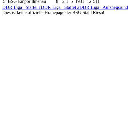
5.
BSG Empor Ilmenau
8
2
1
5
19
31
-12
5
11
DDR-Liga - Staffel 1
DDR-Liga - Staffel 2
DDR-Liga - Aufstiegsrunde
Dies ist keine offizielle Homepage der BSG Stahl Riesa!