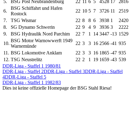
5.
BSG Post Neubrandenburg
22
11
6
5
45
28
17
28
16
BSG Schiffahrt und Hafen
6.
22
10
5
7
37
26
11
25
19
Rostock
7.
TSG Wismar
22
8
8
6
39
38
1
24
20
8.
SG Dynamo Schwerin
22
9
4
9
39
36
3
22
22
9.
BSG Hydraulik Nord Parchim
22
7
1
14
34
47
-13
15
29
BSG Motor Warnowwerft 1949
10.
22
3
3
16
25
66
-41
9
35
Warnemünde
11.
BSG Lokomotive Anklam
22
3
3
16
18
65
-47
9
35
12.
TSG Neustrelitz
22
2
1
19
16
59
-43
5
39
DDR-Liga - Staffel 1 1980/81
DDR-Liga - Staffel 2
DDR-Liga - Staffel 3
DDR-Liga - Staffel
4
DDR-Liga - Staffel 5
DDR-Liga - Staffel 1 1982/83
Dies ist keine offizielle Homepage der BSG Stahl Riesa!