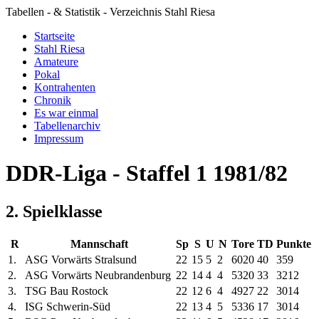
Tabellen - & Statistik - Verzeichnis Stahl Riesa
Startseite
Stahl Riesa
Amateure
Pokal
Kontrahenten
Chronik
Es war einmal
Tabellenarchiv
Impressum
DDR-Liga - Staffel 1 1981/82
2. Spielklasse
R
Mannschaft
Sp
S
U
N
Tore
TD
Punkte
1.
ASG Vorwärts Stralsund
22
15
5
2
60
20
40
35
9
2.
ASG Vorwärts Neubrandenburg
22
14
4
4
53
20
33
32
12
3.
TSG Bau Rostock
22
12
6
4
49
27
22
30
14
4.
ISG Schwerin-Süd
22
13
4
5
53
36
17
30
14