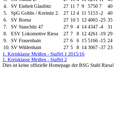
4.
SV Einheit Glaubitz
27
11
7
9
57
50
7
40
5.
SpG Gohlis / Kreinitz 2.
27
12
4
11
51
53
-2
40
6.
SV Borna
27
10
5
12
40
65
-25
35
7.
SV Stauchitz 47
27
9
4
14
43
47
-4
31
8.
ESV Lokomotive Riesa
27
7
8
12
42
61
-19
29
9.
SV Frauenhain
27
6
6
15
51
66
-15
24
10.
SV Wildenhain
27
5
8
14
30
67
-37
23
1. Kreisklasse Meißen - Staffel 1 2015/16
1. Kreisklasse Meißen - Staffel 2
Dies ist keine offizielle Homepage der BSG Stahl Riesa!