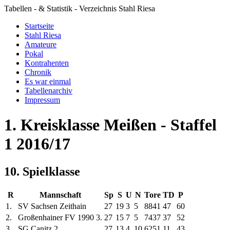
Tabellen - & Statistik - Verzeichnis Stahl Riesa
Startseite
Stahl Riesa
Amateure
Pokal
Kontrahenten
Chronik
Es war einmal
Tabellenarchiv
Impressum
1. Kreisklasse Meißen - Staffel
1 2016/17
10. Spielklasse
R
Mannschaft
Sp
S
U
N
Tore
TD
P
1.
SV Sachsen Zeithain
27
19
3
5
88
41
47
60
2.
Großenhainer FV 1990 3.
27
15
7
5
74
37
37
52
3.
SG Canitz 2.
27
13
4
10
62
51
11
43