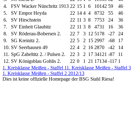
4.
FSV Wacker Nünchritz 1913
22
15
1
6
101
42
59
46
5.
SV Empor Heyda
22
14
4
4
87
32
55
46
6.
SV Hirschstein
22
11
3
8
77
53
24
36
7.
SV Einheit Glaubitz
22
11
3
8
47
31
16
36
8.
SV Röderau-Bobersen 2.
22
7
3
12
51
78
-27
24
9.
SG Kreinitz 2.
22
5
2
15
29
97
-68
17
10.
SV Seerhausen 49
22
4
2
16
28
70
-42
14
11.
SpG Zabeltitz 2. / Pulsen 2.
22
3
2
17
34
121
-87
11
12.
SV Königsblau Gohlis 2.
22
0
1
21
17
134
-117
1
1. Kreisklasse Meißen - Staffel 1
1. Kreisklasse Meißen - Staffel 3
1. Kreisklasse Meißen - Staffel 2 2012/13
Dies ist keine offizielle Homepage der BSG Stahl Riesa!