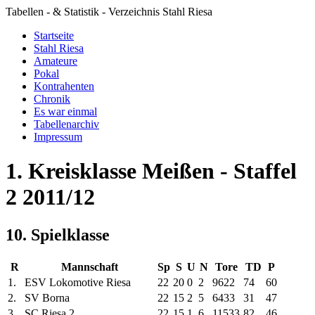
Tabellen - & Statistik - Verzeichnis Stahl Riesa
Startseite
Stahl Riesa
Amateure
Pokal
Kontrahenten
Chronik
Es war einmal
Tabellenarchiv
Impressum
1. Kreisklasse Meißen - Staffel
2 2011/12
10. Spielklasse
R
Mannschaft
Sp
S
U
N
Tore
TD
P
1.
ESV Lokomotive Riesa
22
20
0
2
96
22
74
60
2.
SV Borna
22
15
2
5
64
33
31
47
3.
SC Riesa 2.
22
15
1
6
115
33
82
46