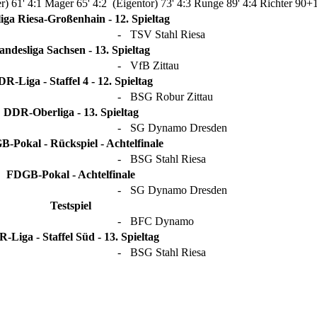
er)
61' 4:1 Mager
65' 4:2 (Eigentor)
73' 4:3 Runge
89' 4:4 Richter
90+1
liga Riesa-Großenhain - 12. Spieltag
-
TSV Stahl Riesa
andesliga Sachsen - 13. Spieltag
-
VfB Zittau
R-Liga - Staffel 4 - 12. Spieltag
-
BSG Robur Zittau
DDR-Oberliga - 13. Spieltag
-
SG Dynamo Dresden
-Pokal - Rückspiel - Achtelfinale
-
BSG Stahl Riesa
FDGB-Pokal - Achtelfinale
-
SG Dynamo Dresden
Testspiel
-
BFC Dynamo
-Liga - Staffel Süd - 13. Spieltag
-
BSG Stahl Riesa