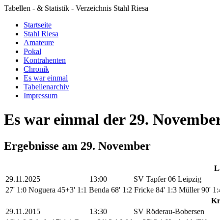
Tabellen - & Statistik - Verzeichnis Stahl Riesa
Startseite
Stahl Riesa
Amateure
Pokal
Kontrahenten
Chronik
Es war einmal
Tabellenarchiv
Impressum
Es war einmal der 29. Novembe
Ergebnisse am 29. November
L
29.11.2025
13:00
SV Tapfer 06 Leipzig
27' 1:0 Noguera
45+3' 1:1 Benda
68' 1:2 Fricke
84' 1:3 Müller
90' 1
Kr
29.11.2015
13:30
SV Röderau-Bobersen