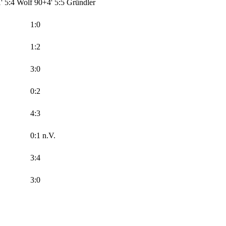
' 5:4 Wolf
90+4' 5:5 Gründler
1:0
1:2
3:0
0:2
4:3
0:1 n.V.
3:4
3:0