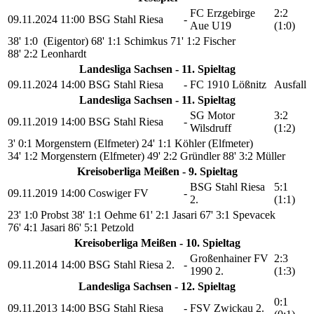
FC Erzgebirge
2:2
09.11.2024
11:00
BSG Stahl Riesa
-
Aue U19
(1:0)
38' 1:0 (Eigentor)
68' 1:1 Schimkus
71' 1:2 Fischer
88' 2:2 Leonhardt
Landesliga Sachsen - 11. Spieltag
09.11.2024
14:00
BSG Stahl Riesa
-
FC 1910 Lößnitz
Ausfall
Landesliga Sachsen - 11. Spieltag
SG Motor
3:2
09.11.2019
14:00
BSG Stahl Riesa
-
Wilsdruff
(1:2)
3' 0:1 Morgenstern (Elfmeter)
24' 1:1 Köhler (Elfmeter)
34' 1:2 Morgenstern (Elfmeter)
49' 2:2 Gründler
88' 3:2 Müller
Kreisoberliga Meißen - 9. Spieltag
BSG Stahl Riesa
5:1
09.11.2019
14:00
Coswiger FV
-
2.
(1:1)
23' 1:0 Probst
38' 1:1 Oehme
61' 2:1 Jasari
67' 3:1 Spevacek
76' 4:1 Jasari
86' 5:1 Petzold
Kreisoberliga Meißen - 10. Spieltag
Großenhainer FV
2:3
09.11.2014
14:00
BSG Stahl Riesa 2.
-
1990 2.
(1:3)
Landesliga Sachsen - 12. Spieltag
0:1
09.11.2013
14:00
BSG Stahl Riesa
-
FSV Zwickau 2.