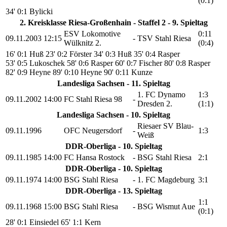
(0:1)
34' 0:1 Bylicki
2. Kreisklasse Riesa-Großenhain - Staffel 2 - 9. Spieltag
ESV Lokomotive
0:11
09.11.2003
12:15
-
TSV Stahl Riesa
Wülknitz 2.
(0:4)
16' 0:1 Huß
23' 0:2 Förster
34' 0:3 Huß
35' 0:4 Rasper
53' 0:5 Lukoschek
58' 0:6 Rasper
60' 0:7 Fischer
80' 0:8 Rasper
82' 0:9 Heyne
89' 0:10 Heyne
90' 0:11 Kunze
Landesliga Sachsen - 11. Spieltag
1. FC Dynamo
1:3
09.11.2002
14:00
FC Stahl Riesa 98
-
Dresden 2.
(1:1)
Landesliga Sachsen - 10. Spieltag
Riesaer SV Blau-
09.11.1996
OFC Neugersdorf
-
1:3
Weiß
DDR-Oberliga - 10. Spieltag
09.11.1985
14:00
FC Hansa Rostock
-
BSG Stahl Riesa
2:1
DDR-Oberliga - 10. Spieltag
09.11.1974
14:00
BSG Stahl Riesa
-
1. FC Magdeburg
3:1
DDR-Oberliga - 13. Spieltag
1:1
09.11.1968
15:00
BSG Stahl Riesa
-
BSG Wismut Aue
(0:1)
28' 0:1 Einsiedel
65' 1:1 Kern