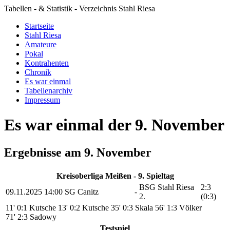
Tabellen - & Statistik - Verzeichnis Stahl Riesa
Startseite
Stahl Riesa
Amateure
Pokal
Kontrahenten
Chronik
Es war einmal
Tabellenarchiv
Impressum
Es war einmal der 9. November
Ergebnisse am 9. November
Kreisoberliga Meißen - 9. Spieltag
BSG Stahl Riesa
2:3
09.11.2025
14:00
SG Canitz
-
2.
(0:3)
11' 0:1 Kutsche
13' 0:2 Kutsche
35' 0:3 Skala
56' 1:3 Völker
71' 2:3 Sadowy
Testspiel