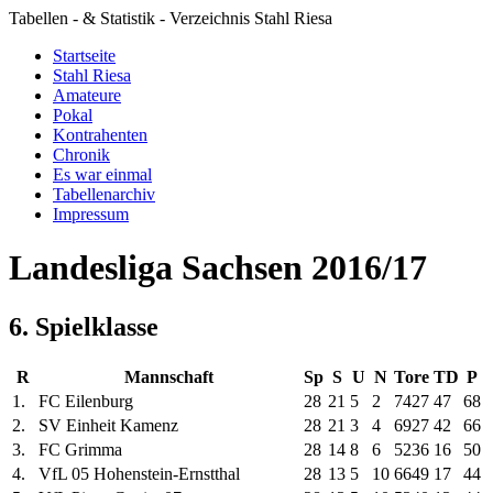
Tabellen - & Statistik - Verzeichnis Stahl Riesa
Startseite
Stahl Riesa
Amateure
Pokal
Kontrahenten
Chronik
Es war einmal
Tabellenarchiv
Impressum
Landesliga Sachsen 2016/17
6. Spielklasse
R
Mannschaft
Sp
S
U
N
Tore
TD
P
1.
FC Eilenburg
28
21
5
2
74
27
47
68
2.
SV Einheit Kamenz
28
21
3
4
69
27
42
66
3.
FC Grimma
28
14
8
6
52
36
16
50
4.
VfL 05 Hohenstein-Ernstthal
28
13
5
10
66
49
17
44