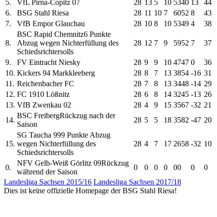
5.
VfL Pirna-Copitz 07
28
13
5
10
53
40
13
44
6.
BSG Stahl Riesa
28
11
10
7
60
52
8
43
7.
VfB Empor Glauchau
28
10
8
10
53
49
4
38
BSC Rapid Chemnitz
6 Punkte
8.
Abzug wegen Nichterfüllung des
28
12
7
9
59
52
7
37
Schiedsrichtersolls
9.
FV Eintracht Niesky
28
9
9
10
47
47
0
36
10.
Kickers 94 Markkleeberg
28
8
7
13
38
54
-16
31
11.
Reichenbacher FC
28
7
8
13
34
48
-14
29
12.
FC 1910 Lößnitz
28
6
8
14
32
45
-13
26
13.
VfB Zwenkau 02
28
4
9
15
35
67
-32
21
BSC Freiberg
Rückzug nach der
14.
28
5
5
18
35
82
-47
20
Saison
SG Taucha 99
9 Punkte Abzug
15.
wegen Nichterfüllung des
28
4
7
17
26
58
-32
10
Schiedsrichtersolls
NFV Gelb-Weiß Görlitz 09
Rückzug
0.
0
0
0
0
0
0
0
0
während der Saison
Landesliga Sachsen 2015/16
Landesliga Sachsen 2017/18
Dies ist keine offizielle Homepage der BSG Stahl Riesa!