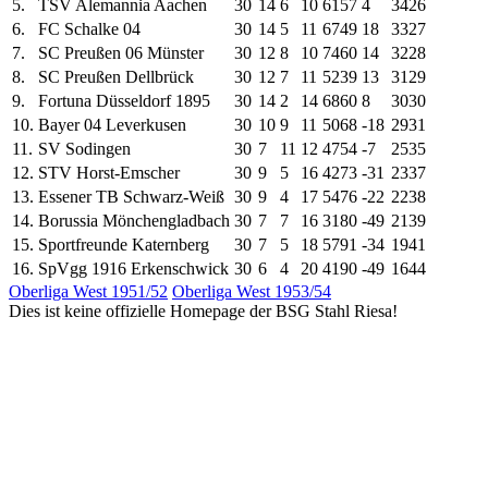
5.
TSV Alemannia Aachen
30
14
6
10
61
57
4
34
26
6.
FC Schalke 04
30
14
5
11
67
49
18
33
27
7.
SC Preußen 06 Münster
30
12
8
10
74
60
14
32
28
8.
SC Preußen Dellbrück
30
12
7
11
52
39
13
31
29
9.
Fortuna Düsseldorf 1895
30
14
2
14
68
60
8
30
30
10.
Bayer 04 Leverkusen
30
10
9
11
50
68
-18
29
31
11.
SV Sodingen
30
7
11
12
47
54
-7
25
35
12.
STV Horst-Emscher
30
9
5
16
42
73
-31
23
37
13.
Essener TB Schwarz-Weiß
30
9
4
17
54
76
-22
22
38
14.
Borussia Mönchengladbach
30
7
7
16
31
80
-49
21
39
15.
Sportfreunde Katernberg
30
7
5
18
57
91
-34
19
41
16.
SpVgg 1916 Erkenschwick
30
6
4
20
41
90
-49
16
44
Oberliga West 1951/52
Oberliga West 1953/54
Dies ist keine offizielle Homepage der BSG Stahl Riesa!