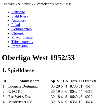
Tabellen - & Statistik - Verzeichnis Stahl Riesa
Startseite
Stahl Riesa
Amateure
Pokal
Kontrahenten
Chronik
Es war einmal
Tabellenarchiv
Impressum
Oberliga West 1952/53
1. Spielklasse
R
Mannschaft
Sp
S
U
N
Tore
TD
Punkte
1.
Borussia Dortmund
30
20
6
4
87
36
51
46
14
2.
1. FC Köln
30
19
5
6
86
42
44
43
17
3.
Rot-Weiss Essen
30
18
4
8
86
40
46
40
20
4.
Meidericher SV
30
15
6
9
63
51
12
36
24