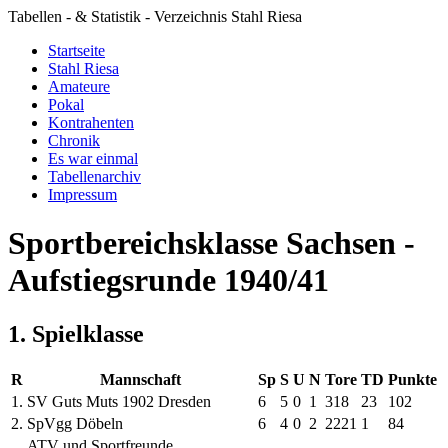
Tabellen - & Statistik - Verzeichnis Stahl Riesa
Startseite
Stahl Riesa
Amateure
Pokal
Kontrahenten
Chronik
Es war einmal
Tabellenarchiv
Impressum
Sportbereichsklasse Sachsen -
Aufstiegsrunde 1940/41
1. Spielklasse
R
Mannschaft
Sp
S
U
N
Tore
TD
Punkte
1.
SV Guts Muts 1902 Dresden
6
5
0
1
31
8
23
10
2
2.
SpVgg Döbeln
6
4
0
2
22
21
1
8
4
ATV und Sportfreunde