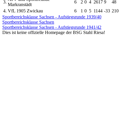
3.
6
2
0
4
26
17
9
4
8
Markranstädt
4.
VfL 1905 Zwickau
6
1
0
5
11
44
-33
2
10
Sportbereichsklasse Sachsen - Aufstiegsrunde 1939/40
Sportbereichsklasse Sachsen
Sportbereichsklasse Sachsen - Aufstiegsrunde 1941/42
Dies ist keine offizielle Homepage der BSG Stahl Riesa!