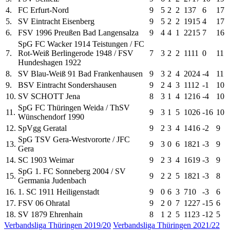
4.
FC Erfurt-Nord
9
5
2
2
13
7
6
17
5.
SV Eintracht Eisenberg
9
5
2
2
19
15
4
17
6.
FSV 1996 Preußen Bad Langensalza
9
4
4
1
22
15
7
16
SpG FC Wacker 1914 Teistungen / FC
7.
Rot-Weiß Berlingerode 1948 / FSV
7
3
2
2
11
11
0
11
Hundeshagen 1922
8.
SV Blau-Weiß 91 Bad Frankenhausen
9
3
2
4
20
24
-4
11
9.
BSV Eintracht Sondershausen
9
2
4
3
11
12
-1
10
10.
SV SCHOTT Jena
8
3
1
4
12
16
-4
10
SpG FC Thüringen Weida / ThSV
11.
9
3
1
5
10
26
-16
10
Wünschendorf 1990
12.
SpVgg Geratal
9
2
3
4
14
16
-2
9
SpG TSV Gera-Westvororte / JFC
13.
9
3
0
6
18
21
-3
9
Gera
14.
SC 1903 Weimar
9
2
3
4
16
19
-3
9
SpG 1. FC Sonneberg 2004 / SV
15.
9
2
2
5
18
21
-3
8
Germania Judenbach
16.
1. SC 1911 Heiligenstadt
9
0
6
3
7
10
-3
6
17.
FSV 06 Ohratal
9
2
0
7
12
27
-15
6
18.
SV 1879 Ehrenhain
8
1
2
5
11
23
-12
5
Verbandsliga Thüringen 2019/20
Verbandsliga Thüringen 2021/22