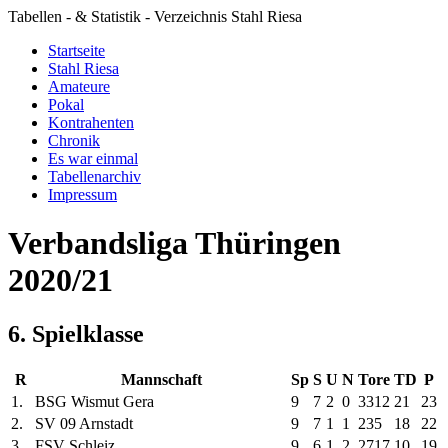
Tabellen - & Statistik - Verzeichnis Stahl Riesa
Startseite
Stahl Riesa
Amateure
Pokal
Kontrahenten
Chronik
Es war einmal
Tabellenarchiv
Impressum
Verbandsliga Thüringen
2020/21
6. Spielklasse
R
Mannschaft
Sp
S
U
N
Tore
TD
P
1.
BSG Wismut Gera
9
7
2
0
33
12
21
23
2.
SV 09 Arnstadt
9
7
1
1
23
5
18
22
3.
FSV Schleiz
9
6
1
2
27
17
10
19