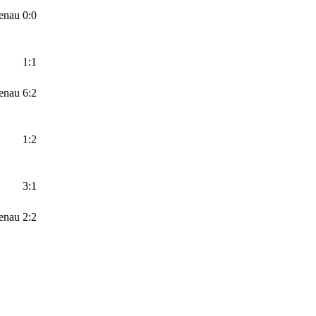
enau
0:0
1:1
enau
6:2
1:2
3:1
enau
2:2