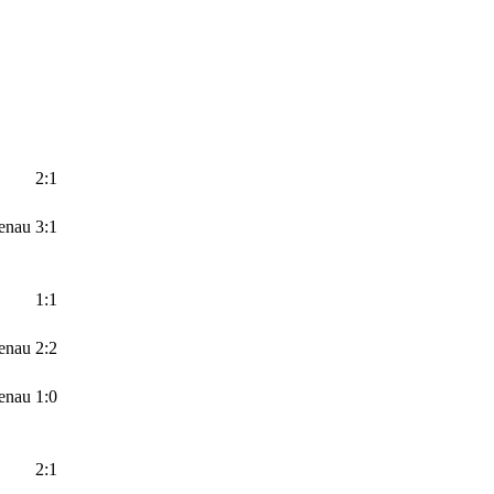
2:1
enau
3:1
1:1
enau
2:2
enau
1:0
2:1