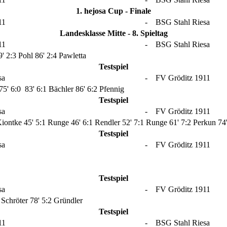
1. hejosa Cup - Finale
11
-
BSG Stahl Riesa
Landesklasse Mitte - 8. Spieltag
11
-
BSG Stahl Riesa
9' 2:3 Pohl
86' 2:4 Pawletta
Testspiel
sa
-
FV Gröditz 1911
75' 6:0
83' 6:1 Bächler
86' 6:2 Pfennig
Testspiel
sa
-
FV Gröditz 1911
Kiontke
45' 5:1 Runge
46' 6:1 Rendler
52' 7:1 Runge
61' 7:2 Perkun
74
Testspiel
sa
-
FV Gröditz 1911
Testspiel
sa
-
FV Gröditz 1911
2 Schröter
78' 5:2 Gründler
Testspiel
11
-
BSG Stahl Riesa