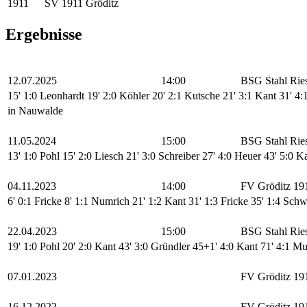
1911
SV 1911 Gröditz
Ergebnisse
12.07.2025
14:00
BSG Stahl Rie
15' 1:0 Leonhardt
19' 2:0 Köhler
20' 2:1 Kutsche
21' 3:1 Kant
31' 4:
in Nauwalde
11.05.2024
15:00
BSG Stahl Rie
13' 1:0 Pohl
15' 2:0 Liesch
21' 3:0 Schreiber
27' 4:0 Heuer
43' 5:0 K
04.11.2023
14:00
FV Gröditz 19
6' 0:1 Fricke
8' 1:1 Numrich
21' 1:2 Kant
31' 1:3 Fricke
35' 1:4 Sch
22.04.2023
15:00
BSG Stahl Rie
19' 1:0 Pohl
20' 2:0 Kant
43' 3:0 Gründler
45+1' 4:0 Kant
71' 4:1 M
07.01.2023
FV Gröditz 191
16.12.2022
FV Gröditz 19