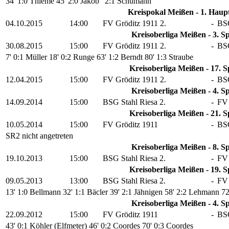
34' 1:0 Thieme
45' 2:0 Jakob
' 2:1 Schumann
Kreispokal Meißen - 1. Haup
04.10.2015
14:00
FV Gröditz 1911 2.
-
BSG
Kreisoberliga Meißen - 3. Sp
30.08.2015
15:00
FV Gröditz 1911 2.
-
BSG
7' 0:1 Müller
18' 0:2 Runge
63' 1:2 Berndt
80' 1:3 Straube
Kreisoberliga Meißen - 17. S
12.04.2015
15:00
FV Gröditz 1911 2.
-
BSG
Kreisoberliga Meißen - 4. Sp
14.09.2014
15:00
BSG Stahl Riesa 2.
-
FV 
Kreisoberliga Meißen - 21. S
10.05.2014
15:00
FV Gröditz 1911
-
BSG
SR2 nicht angetreten
Kreisoberliga Meißen - 8. Sp
19.10.2013
15:00
BSG Stahl Riesa 2.
-
FV 
Kreisoberliga Meißen - 19. S
09.05.2013
13:00
BSG Stahl Riesa 2.
-
FV 
13' 1:0 Bellmann
32' 1:1 Bäcler
39' 2:1 Jähnigen
58' 2:2 Lehmann
72
Kreisoberliga Meißen - 4. Sp
22.09.2012
15:00
FV Gröditz 1911
-
BSG
43' 0:1 Köhler (Elfmeter)
46' 0:2 Coordes
70' 0:3 Coordes