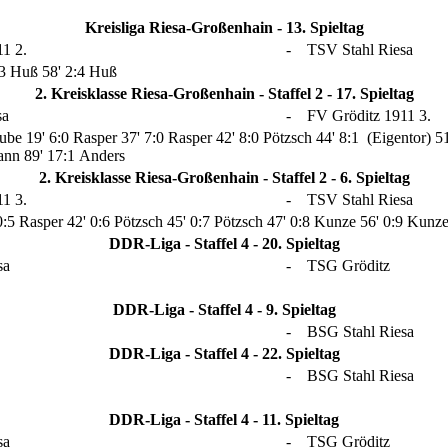
Kreisliga Riesa-Großenhain - 13. Spieltag
1 2.
-
TSV Stahl Riesa
:3 Huß
58' 2:4 Huß
2. Kreisklasse Riesa-Großenhain - Staffel 2 - 17. Spieltag
sa
-
FV Gröditz 1911 3.
aube
19' 6:0 Rasper
37' 7:0 Rasper
42' 8:0 Pötzsch
44' 8:1 (Eigentor)
5
mann
89' 17:1 Anders
2. Kreisklasse Riesa-Großenhain - Staffel 2 - 6. Spieltag
1 3.
-
TSV Stahl Riesa
0:5 Rasper
42' 0:6 Pötzsch
45' 0:7 Pötzsch
47' 0:8 Kunze
56' 0:9 Kunz
DDR-Liga - Staffel 4 - 20. Spieltag
sa
-
TSG Gröditz
DDR-Liga - Staffel 4 - 9. Spieltag
-
BSG Stahl Riesa
DDR-Liga - Staffel 4 - 22. Spieltag
-
BSG Stahl Riesa
DDR-Liga - Staffel 4 - 11. Spieltag
sa
-
TSG Gröditz