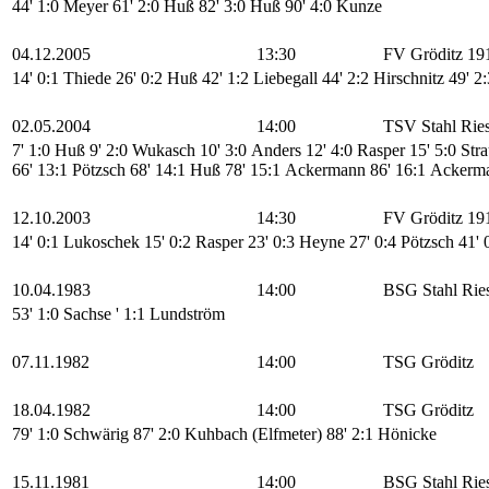
44' 1:0 Meyer
61' 2:0 Huß
82' 3:0 Huß
90' 4:0 Kunze
04.12.2005
13:30
FV Gröditz 191
14' 0:1 Thiede
26' 0:2 Huß
42' 1:2 Liebegall
44' 2:2 Hirschnitz
49' 2
02.05.2004
14:00
TSV Stahl Rie
7' 1:0 Huß
9' 2:0 Wukasch
10' 3:0 Anders
12' 4:0 Rasper
15' 5:0 Str
66' 13:1 Pötzsch
68' 14:1 Huß
78' 15:1 Ackermann
86' 16:1 Acker
12.10.2003
14:30
FV Gröditz 191
14' 0:1 Lukoschek
15' 0:2 Rasper
23' 0:3 Heyne
27' 0:4 Pötzsch
41' 
10.04.1983
14:00
BSG Stahl Rie
53' 1:0 Sachse
' 1:1 Lundström
07.11.1982
14:00
TSG Gröditz
18.04.1982
14:00
TSG Gröditz
79' 1:0 Schwärig
87' 2:0 Kuhbach (Elfmeter)
88' 2:1 Hönicke
15.11.1981
14:00
BSG Stahl Rie