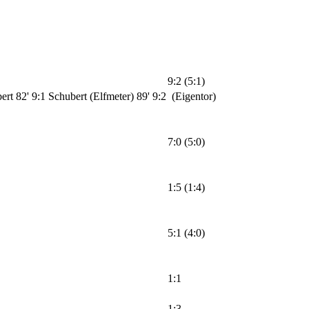
9:2 (5:1)
bert
82' 9:1 Schubert (Elfmeter)
89' 9:2 (Eigentor)
7:0 (5:0)
1:5 (1:4)
5:1 (4:0)
1:1
1:3