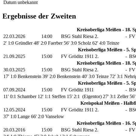
Datum unbekannt
Ergebnisse der Zweiten
Kreisoberliga Meißen - 18. S
22.03.2026
14:00
BSG Stahl Riesa 2.
-
FV 
2' 1:0 Gründler
48' 2:0 Faerber
56' 3:0 Scholz
62' 4:0 Teinze
Kreisoberliga Meißen - 5. Sp
21.09.2025
15:00
FV Gröditz 1911 2.
-
BSG
Kreisoberliga Meißen - 18. S
30.03.2025
15:00
BSG Stahl Riesa 2.
-
FV 
17' 1:0 Benkenstein
39' 2:0 Benkenstein
40' 3:0 Teinze
72' 3:1 Nehri
Kreisoberliga Meißen - 5. Sp
07.09.2024
15:00
FV Gröditz 1911
-
BSG
11' 0:1 Schamber
12' 1:1 Steffen
15' 2:1 (Eigentor)
27' 3:1 Zeller
56'
Kreispokal Meißen - Halbf
12.05.2024
15:00
FV Gröditz 1911 2.
-
BSG
37' 1:0 Lange
66' 2:0 Vanselow
Kreisoberliga Meißen - 16. S
20.03.2016
15:00
BSG Stahl Riesa 2.
-
FV 