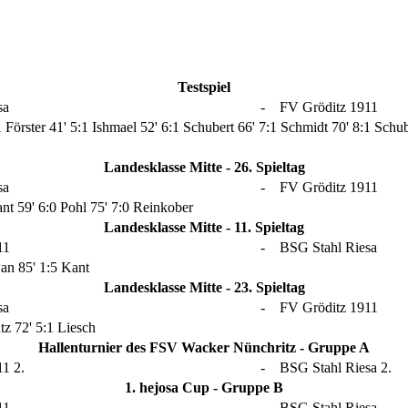
Testspiel
sa
-
FV Gröditz 1911
1 Förster
41' 5:1 Ishmael
52' 6:1 Schubert
66' 7:1 Schmidt
70' 8:1 Schu
Landesklasse Mitte - 26. Spieltag
sa
-
FV Gröditz 1911
ant
59' 6:0 Pohl
75' 7:0 Reinkober
Landesklasse Mitte - 11. Spieltag
11
-
BSG Stahl Riesa
wan
85' 1:5 Kant
Landesklasse Mitte - 23. Spieltag
sa
-
FV Gröditz 1911
utz
72' 5:1 Liesch
Hallenturnier des FSV Wacker Nünchritz - Gruppe A
1 2.
-
BSG Stahl Riesa 2.
1. hejosa Cup - Gruppe B
11
-
BSG Stahl Riesa