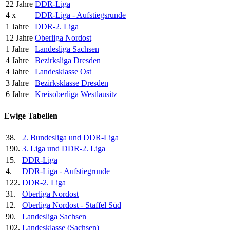
22 Jahre
DDR-Liga
4 x
DDR-Liga - Aufstiegsrunde
1 Jahre
DDR-2. Liga
12 Jahre
Oberliga Nordost
1 Jahre
Landesliga Sachsen
4 Jahre
Bezirksliga Dresden
4 Jahre
Landesklasse Ost
3 Jahre
Bezirksklasse Dresden
6 Jahre
Kreisoberliga Westlausitz
Ewige Tabellen
38.
2. Bundesliga und DDR-Liga
190.
3. Liga und DDR-2. Liga
15.
DDR-Liga
4.
DDR-Liga - Aufstiegrunde
122.
DDR-2. Liga
31.
Oberliga Nordost
12.
Oberliga Nordost - Staffel Süd
90.
Landesliga Sachsen
102.
Landesklasse (Sachsen)