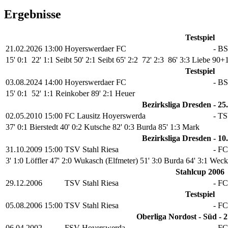
Ergebnisse
Testspiel
21.02.2026
13:00
Hoyerswerdaer FC
-
BS
15' 0:1
22' 1:1 Seibt
50' 2:1 Seibt
65' 2:2
72' 2:3
86' 3:3 Liebe
90+1
Testspiel
03.08.2024
14:00
Hoyerswerdaer FC
-
BS
15' 0:1
52' 1:1 Reinkober
89' 2:1 Heuer
Bezirksliga Dresden - 25.
02.05.2010
15:00
FC Lausitz Hoyerswerda
-
TS
37' 0:1 Bierstedt
40' 0:2 Kutsche
82' 0:3 Burda
85' 1:3 Mark
Bezirksliga Dresden - 10.
31.10.2009
15:00
TSV Stahl Riesa
-
FC
3' 1:0 Löffler
47' 2:0 Wukasch (Elfmeter)
51' 3:0 Burda
64' 3:1 Weck
Stahlcup 2006
29.12.2006
TSV Stahl Riesa
-
FC
Testspiel
05.08.2006
15:00
TSV Stahl Riesa
-
FC
Oberliga Nordost - Süd - 2
06.04.2002
FSV Hoyerswerda
-
FC