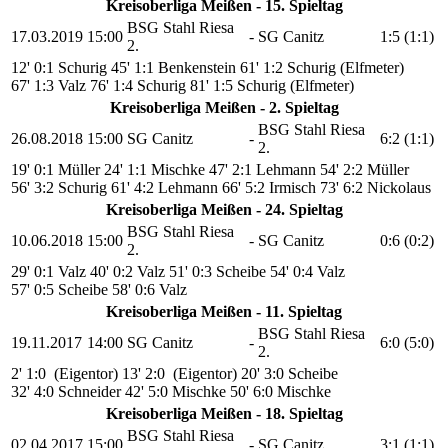
Kreisoberliga Meißen - 15. Spieltag
BSG Stahl Riesa
17.03.2019
15:00
-
SG Canitz
1:5 (1:1)
2.
12' 0:1 Schurig
45' 1:1 Benkenstein
61' 1:2 Schurig (Elfmeter)
67' 1:3 Valz
76' 1:4 Schurig
81' 1:5 Schurig (Elfmeter)
Kreisoberliga Meißen - 2. Spieltag
BSG Stahl Riesa
26.08.2018
15:00
SG Canitz
-
6:2 (1:1)
2.
19' 0:1 Müller
24' 1:1 Mischke
47' 2:1 Lehmann
54' 2:2 Müller
56' 3:2 Schurig
61' 4:2 Lehmann
66' 5:2 Irmisch
73' 6:2 Nickolaus
Kreisoberliga Meißen - 24. Spieltag
BSG Stahl Riesa
10.06.2018
15:00
-
SG Canitz
0:6 (0:2)
2.
29' 0:1 Valz
40' 0:2 Valz
51' 0:3 Scheibe
54' 0:4 Valz
57' 0:5 Scheibe
58' 0:6 Valz
Kreisoberliga Meißen - 11. Spieltag
BSG Stahl Riesa
19.11.2017
14:00
SG Canitz
-
6:0 (5:0)
2.
2' 1:0 (Eigentor)
13' 2:0 (Eigentor)
20' 3:0 Scheibe
32' 4:0 Schneider
42' 5:0 Mischke
50' 6:0 Mischke
Kreisoberliga Meißen - 18. Spieltag
BSG Stahl Riesa
02.04.2017
15:00
-
SG Canitz
3:1 (1:1)