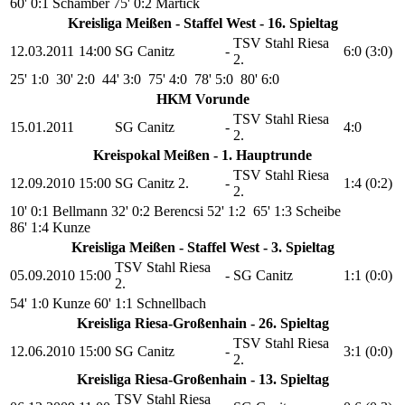
60' 0:1 Schamber
75' 0:2 Martick
Kreisliga Meißen - Staffel West - 16. Spieltag
TSV Stahl Riesa
12.03.2011
14:00
SG Canitz
-
6:0 (3:0)
2.
25' 1:0
30' 2:0
44' 3:0
75' 4:0
78' 5:0
80' 6:0
HKM Vorunde
TSV Stahl Riesa
15.01.2011
SG Canitz
-
4:0
2.
Kreispokal Meißen - 1. Hauptrunde
TSV Stahl Riesa
12.09.2010
15:00
SG Canitz 2.
-
1:4 (0:2)
2.
10' 0:1 Bellmann
32' 0:2 Berencsi
52' 1:2
65' 1:3 Scheibe
86' 1:4 Kunze
Kreisliga Meißen - Staffel West - 3. Spieltag
TSV Stahl Riesa
05.09.2010
15:00
-
SG Canitz
1:1 (0:0)
2.
54' 1:0 Kunze
60' 1:1 Schnellbach
Kreisliga Riesa-Großenhain - 26. Spieltag
TSV Stahl Riesa
12.06.2010
15:00
SG Canitz
-
3:1 (0:0)
2.
Kreisliga Riesa-Großenhain - 13. Spieltag
TSV Stahl Riesa