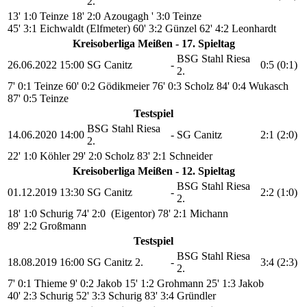
2.
13' 1:0 Teinze
18' 2:0 Azougagh
' 3:0 Teinze
45' 3:1 Eichwaldt (Elfmeter)
60' 3:2 Günzel
62' 4:2 Leonhardt
Kreisoberliga Meißen - 17. Spieltag
BSG Stahl Riesa
26.06.2022
15:00
SG Canitz
-
0:5 (0:1)
2.
7' 0:1 Teinze
60' 0:2 Gödikmeier
76' 0:3 Scholz
84' 0:4 Wukasch
87' 0:5 Teinze
Testspiel
BSG Stahl Riesa
14.06.2020
14:00
-
SG Canitz
2:1 (2:0)
2.
22' 1:0 Köhler
29' 2:0 Scholz
83' 2:1 Schneider
Kreisoberliga Meißen - 12. Spieltag
BSG Stahl Riesa
01.12.2019
13:30
SG Canitz
-
2:2 (1:0)
2.
18' 1:0 Schurig
74' 2:0 (Eigentor)
78' 2:1 Michann
89' 2:2 Großmann
Testspiel
BSG Stahl Riesa
18.08.2019
16:00
SG Canitz 2.
-
3:4 (2:3)
2.
7' 0:1 Thieme
9' 0:2 Jakob
15' 1:2 Grohmann
25' 1:3 Jakob
40' 2:3 Schurig
52' 3:3 Schurig
83' 3:4 Gründler