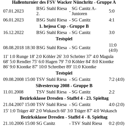
Hallenturnier des FSV Wacker Nünchritz - Gruppe A
BSG Stahl Riesa
SG Canitz A-
07.01.2023
-
5:0
2.
Junioren
06.01.2023
BSG Stahl Riesa
-
SG Canitz
4:1
1. hejosa Cup - Gruppe B
16.12.2022
BSG Stahl Riesa
-
SG Canitz
3:0
Testspiel
11:0
08.08.2018
18:30
BSG Stahl Riesa
-
SG Canitz
(4:0)
11' 1:0 Runge
18' 2:0 Köhler
26' 3:0 Schröter
37' 4:0 Magula
68' 5:0 Rendler
75' 6:0 Hagen
79' 7:0 Köhler
84' 8:0 Kiontke
86' 9:0 Kiontke
87' 10:0 Schreiber
89' 11:0 Kiontke
Testspiel
09.08.2008
15:00
TSV Stahl Riesa
-
SG Canitz
7:2 (4:0)
Silvestercup 2008 - Gruppe B
11.01.2008
TSV Stahl Riesa
-
SG Canitz
2:2
Bezirksklasse Dresden - Staffel 4 - 23. Spieltag
21.04.2007
15:00
TSV Stahl Riesa
-
SG Canitz
4:0 (2:0)
15' 1:0 Träger
40' 2:0 Wukasch
60' 3:0 Träger
87' 4:0 Wukasch
Bezirksklasse Dresden - Staffel 4 - 8. Spieltag
21.10.2006
15:00
SG Canitz
-
TSV Stahl Riesa
0:2 (0:0)