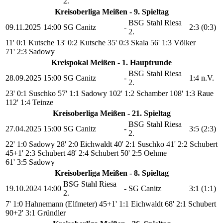
2.
Kreisoberliga Meißen - 9. Spieltag
BSG Stahl Riesa
09.11.2025
14:00
SG Canitz
-
2:3 (0:3)
2.
11' 0:1 Kutsche
13' 0:2 Kutsche
35' 0:3 Skala
56' 1:3 Völker
71' 2:3 Sadowy
Kreispokal Meißen - 1. Hauptrunde
BSG Stahl Riesa
28.09.2025
15:00
SG Canitz
-
1:4 n.V.
2.
23' 0:1 Suschko
57' 1:1 Sadowy
102' 1:2 Schamber
108' 1:3 Raue
112' 1:4 Teinze
Kreisoberliga Meißen - 21. Spieltag
BSG Stahl Riesa
27.04.2025
15:00
SG Canitz
-
3:5 (2:3)
2.
22' 1:0 Sadowy
28' 2:0 Eichwaldt
40' 2:1 Suschko
41' 2:2 Schubert
45+1' 2:3 Schubert
48' 2:4 Schubert
50' 2:5 Oehme
61' 3:5 Sadowy
Kreisoberliga Meißen - 8. Spieltag
BSG Stahl Riesa
19.10.2024
14:00
-
SG Canitz
3:1 (1:1)
2.
7' 1:0 Hahnemann (Elfmeter)
45+1' 1:1 Eichwaldt
68' 2:1 Schubert
90+2' 3:1 Gründler