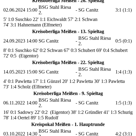
Kreisoberliga Meißen - 26. Spieltag
BSG Stahl Riesa
02.06.2024
15:00
-
SG Canitz
3:1 (1:1)
2.
5' 1:0 Suschko
22' 1:1 Eichwaldt
57' 2:1 Schwan
74' 3:1 Hahnemann (Elfmeter)
Kreisoberliga Meißen - 13. Spieltag
BSG Stahl Riesa
24.09.2023
14:00
SG Canitz
-
0:5 (0:1)
2.
8' 0:1 Suschko
62' 0:2 Schwan
67' 0:3 Schubert
69' 0:4 Schubert
72' 0:5 (Eigentor)
Kreisoberliga Meißen - 22. Spieltag
BSG Stahl Riesa
14.05.2023
15:00
SG Canitz
-
1:4 (1:3)
2.
4' 0:1 Pawletta
17' 1:1 Günzel
20' 1:2 Pawletta
30' 1:3 Pawletta
73' 1:4 Scholz (Elfmeter)
Kreisoberliga Meißen - 9. Spieltag
BSG Stahl Riesa
06.11.2022
14:00
-
SG Canitz
1:5 (1:3)
2.
16' 0:1 Sadowy
22' 0:2 (Eigentor)
38' 1:2 Gründler
41' 1:3 Schurig
78' 1:4 Oertel
89' 1:5 Rudolf
Kreispokal Meißen - 1. Hauptrunde
BSG Stahl Riesa
03.10.2022
14:30
-
SG Canitz
4:2 (3:1)