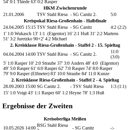
54' 0:1 Thiede
63' 0:2 Rasper
HKM Zwischenrunde
21.01.2006
TSV Stahl Riesa
-
SG Canitz 2.
5:0
Kreispokal Riesa-Großenhain - Halbfinale
24.04.2005
15:15
TSV Stahl Riesa
-
SG Canitz
4:2 (2:2)
1' 1:0 Wukasch
13' 1:1 (Eigentor)
16' 2:1 Huß
31' 2:2 Martens
51' 3:2 Juretzko
90+2' 4:2 Michael
2. Kreisklasse Riesa-Großenhain - Staffel 2 - 15. Spieltag
11:0
04.04.2004
14:00
TSV Stahl Riesa
-
SG Canitz 2.
(3:0)
5' 1:0 Rasper
10' 2:0 Straube
37' 3:0 Anders
48' 4:0 (Eigentor)
49' 5:0 Rasper
61' 6:0 Rasper
62' 7:0 Rasper
74' 8:0 Rasper
79' 9:0 Rasper (Elfmeter)
83' 10:0 Straube
84' 11:0 Kunze
2. Kreisklasse Riesa-Großenhain - Staffel 2 - 4. Spieltag
28.09.2003
15:00
SG Canitz 2.
-
TSV Stahl Riesa
1:3 (1:1)
15' 1:0 Voigt
43' 1:1 Rasper
60' 1:2 Heyne
78' 1:3 Huß
Ergebnisse der Zweiten
Kreisoberliga Meißen
BSG Stahl Riesa
10.05.2026
14:00
-
SG Canitz
-:-