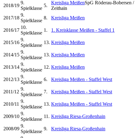
9.
Kreisliga Meißen
SpG Röderau-Bobersen /
2018/19
5.
Spielklasse
Zeithain
9.
2017/18
8.
Kreisliga Meißen
Spielklasse
10.
2016/17
1.
1. Kreisklasse Meißen - Staffel 1
Spielklasse
9.
2015/16
13.
Kreisliga Meißen
Spielklasse
9.
2014/15
13.
Kreisliga Meißen
Spielklasse
9.
2013/14
12.
Kreisliga Meißen
Spielklasse
9.
2012/13
6.
Kreisliga Meißen - Staffel West
Spielklasse
9.
2011/12
7.
Kreisliga Meißen - Staffel West
Spielklasse
9.
2010/11
13.
Kreisliga Meißen - Staffel West
Spielklasse
9.
2009/10
11.
Kreisliga Riesa-Großenhain
Spielklasse
9.
2008/09
9.
Kreisliga Riesa-Großenhain
Spielklasse