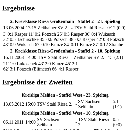
Ergebnisse
2. Kreisklasse Riesa-Großenhain - Staffel 2 - 21. Spieltag
13.06.2004
13:15
Zeithainer SV 2.
-
TSV Stahl Riesa
0:12 (0:9)
3' 0:1 Rasper
11' 0:2 Pötzsch
25' 0:3 Rasper
30' 0:4 Wukasch
32' 0:5 Tschirschke
35' 0:6 Pötzsch
38' 0:7 Rasper
42' 0:8 Pötzsch
43' 0:9 Wukasch
67' 0:10 Kunze
84' 0:11 Kunze
87' 0:12 Straube
2. Kreisklasse Riesa-Großenhain - Staffel 2 - 10. Spieltag
16.11.2003
14:00
TSV Stahl Riesa
-
Zeithainer SV 2.
4:1 (2:1)
21' 1:0 Lukoschek
43' 2:0 Kunze
45' 2:1
62' 3:1 Pötzsch (Elfmeter)
66' 4:1 Rasper
Ergebnisse der Zweiten
Kreisliga Meißen - Staffel West - 23. Spieltag
SV Sachsen
5:1
13.05.2012
15:00
TSV Stahl Riesa 2.
-
Zeithain
(1:1)
Kreisliga Meißen - Staffel West - 10. Spieltag
SV Sachsen
TSV Stahl Riesa
0:5
06.11.2011
14:00
-
Zeithain
2.
(0:0)