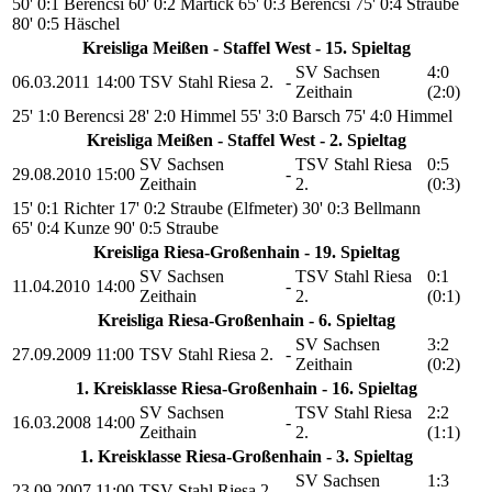
50' 0:1 Berencsi
60' 0:2 Martick
65' 0:3 Berencsi
75' 0:4 Straube
80' 0:5 Häschel
Kreisliga Meißen - Staffel West - 15. Spieltag
SV Sachsen
4:0
06.03.2011
14:00
TSV Stahl Riesa 2.
-
Zeithain
(2:0)
25' 1:0 Berencsi
28' 2:0 Himmel
55' 3:0 Barsch
75' 4:0 Himmel
Kreisliga Meißen - Staffel West - 2. Spieltag
SV Sachsen
TSV Stahl Riesa
0:5
29.08.2010
15:00
-
Zeithain
2.
(0:3)
15' 0:1 Richter
17' 0:2 Straube (Elfmeter)
30' 0:3 Bellmann
65' 0:4 Kunze
90' 0:5 Straube
Kreisliga Riesa-Großenhain - 19. Spieltag
SV Sachsen
TSV Stahl Riesa
0:1
11.04.2010
14:00
-
Zeithain
2.
(0:1)
Kreisliga Riesa-Großenhain - 6. Spieltag
SV Sachsen
3:2
27.09.2009
11:00
TSV Stahl Riesa 2.
-
Zeithain
(0:2)
1. Kreisklasse Riesa-Großenhain - 16. Spieltag
SV Sachsen
TSV Stahl Riesa
2:2
16.03.2008
14:00
-
Zeithain
2.
(1:1)
1. Kreisklasse Riesa-Großenhain - 3. Spieltag
SV Sachsen
1:3
23.09.2007
11:00
TSV Stahl Riesa 2.
-