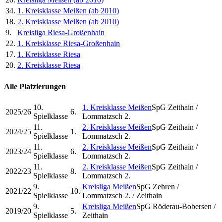
34.
1. Kreisklasse Meißen (ab 2010)
18.
2. Kreisklasse Meißen (ab 2010)
9.
Kreisliga Riesa-Großenhain
22.
1. Kreisklasse Riesa-Großenhain
17.
1. Kreisklasse Riesa
20.
2. Kreisklasse Riesa
Alle Platzierungen
10.
1. Kreisklasse Meißen
SpG Zeithain /
2025/26
6.
Spielklasse
Lommatzsch 2.
11.
2. Kreisklasse Meißen
SpG Zeithain /
2024/25
1.
Spielklasse
Lommatzsch 2.
11.
2. Kreisklasse Meißen
SpG Zeithain /
2023/24
6.
Spielklasse
Lommatzsch 2.
11.
2. Kreisklasse Meißen
SpG Zeithain /
2022/23
8.
Spielklasse
Lommatzsch 2.
9.
Kreisliga Meißen
SpG Zehren /
2021/22
10.
Spielklasse
Lommatzsch 2. / Zeithain
9.
Kreisliga Meißen
SpG Röderau-Bobersen /
2019/20
5.
Spielklasse
Zeithain