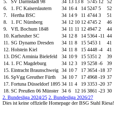
5.
SV Darmstadt 98
34
13
13
8
57
45
12
52
6.
1. FC Kaiserslautern
34
16
4
14
52
47
5
52
7.
Hertha BSC
34
14
9
11
47
44
3
51
8.
1. FC Nürnberg
34
12
10
12
47
45
2
46
9.
VfL Bochum 1848
34
11
11
12
49
47
2
44
10.
Karlsruher SC
34
12
8
14
53
64
-11
44
11.
SG Dynamo Dresden
34
11
8
15
54
53
1
41
12.
Holstein Kiel
34
11
8
15
44
48
-4
41
13.
DSC Arminia Bielefeld
34
10
9
15
53
51
2
39
14.
1. FC Magdeburg
34
12
3
19
52
58
-6
39
15.
Eintracht Braunschweig
34
10
7
17
36
54
-18
37
16.
SpVgg Greuther Fürth
34
10
7
17
49
68
-19
37
17.
Fortuna Düsseldorf 1895
34
11
4
19
33
53
-20
37
18.
SC Preußen 06 Münster
34
6
12
16
38
61
-23
30
2. Bundesliga 2024/25
2. Bundesliga 2026/27
Dies ist keine offizielle Homepage der BSG Stahl Riesa!