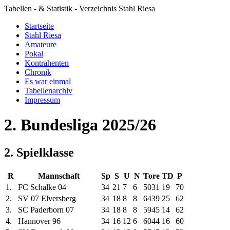
Tabellen - & Statistik - Verzeichnis Stahl Riesa
Startseite
Stahl Riesa
Amateure
Pokal
Kontrahenten
Chronik
Es war einmal
Tabellenarchiv
Impressum
2. Bundesliga 2025/26
2. Spielklasse
R
Mannschaft
Sp
S
U
N
Tore
TD
P
1.
FC Schalke 04
34
21
7
6
50
31
19
70
2.
SV 07 Elversberg
34
18
8
8
64
39
25
62
3.
SC Paderborn 07
34
18
8
8
59
45
14
62
4.
Hannover 96
34
16
12
6
60
44
16
60